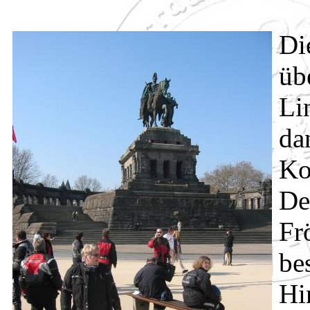
Di
üb
Li
da
Ko
De
Fr
be
Hi