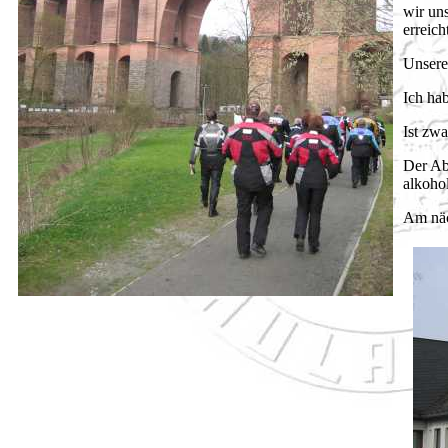
wir un
erreich
Unsere
Ich hab
Ist zwa
Der Ab
alkoho
Am näc