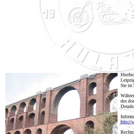
Hierbe
Leipzig
Sie is
Währen
des do
Details
Inform
http:/
Rechtz