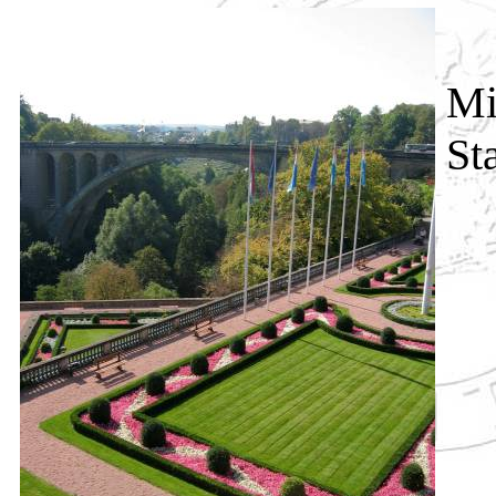
Mi
St