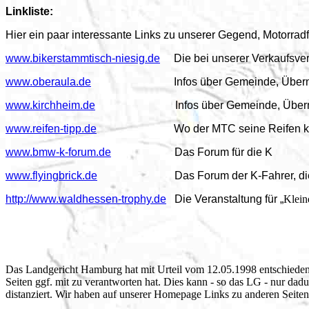
Linkliste:
Hier ein paar interessante Links zu unserer Gegend, Motorra
www.bikerstammtisch-niesig.de
Die bei unserer Verkaufsver
www.oberaula.de
Infos über Gemeinde, Über
www.kirchheim.de
Infos über Gemeinde, Übernachtu
www.reifen-tipp.de
Wo der MTC seine Reifen kauft i
www.bmw-k-forum.de
Das Forum für die K
www.flyingbrick.de
Das Forum der K-Fahrer, die vom 
http://www.waldhessen-trophy.de
Die Veranstaltung für „
Klein
Das Landgericht Hamburg hat mit Urteil vom 12.05.1998 entschieden,
Seiten ggf. mit zu verantworten hat. Dies kann - so das LG - nur dad
distanziert. Wir haben auf unserer Homepage Links zu 